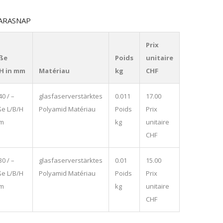
 PARASNAP
Prix
ße
Poids
unitaire
/H in mm
Matériau
kg
CHF
40 / –
glasfaserverstärktes
0.011
17.00
e L/B/H
Polyamid
Matériau
Poids
Prix
mm
kg
unitaire
CHF
30 / –
glasfaserverstärktes
0.01
15.00
e L/B/H
Polyamid
Matériau
Poids
Prix
mm
kg
unitaire
CHF