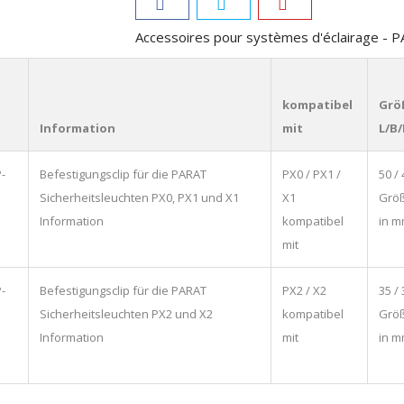
Accessoires pour systèmes d'éclairage -
kompatibel
Grö
Information
mit
L/B
-
Befestigungsclip für die PARAT
PX0 / PX1 /
50 / 
Sicherheitsleuchten PX0, PX1 und X1
X1
Größ
Information
kompatibel
in 
mit
-
Befestigungsclip für die PARAT
PX2 / X2
35 / 
Sicherheitsleuchten PX2 und X2
kompatibel
Größ
Information
mit
in 