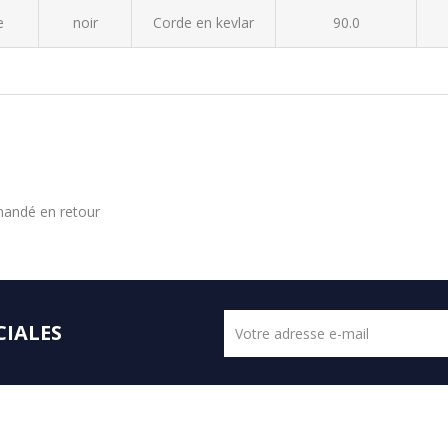
e
noir
Corde en kevlar
90.0
mmandé en retour
CIALES