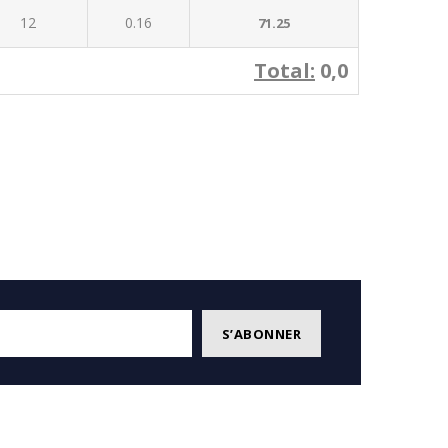
12
0.16
71.25
Total:
0,0