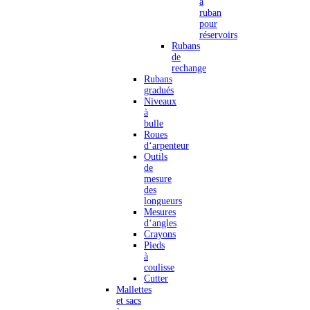
à
ruban
pour
réservoirs
Rubans
de
rechange
Rubans
gradués
Niveaux
à
bulle
Roues
d‘arpenteur
Outils
de
mesure
des
longueurs
Mesures
d‘angles
Crayons
Pieds
à
coulisse
Cutter
Mallettes
et sacs