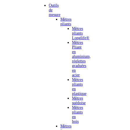
Outils
de
mesure
Mètres
pliants
Mètres
pliants
Longlife®
Mètres
Pliant
en
aluminium,
réglettes
graduées
en
acier
Mètres
pliants
en
plastique
Mètres
suèdoise
Mètres
pliants
en
bois
Mètres