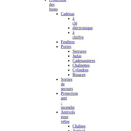
des
biens
Cadenas
à
clé
éléctronique
à
chiffre
Fenêtres
Portes
Serrures
Judas
Cadenassieres
Chaînettes
Cylindres
Rosaces
Sorties
de
secours
Protection
anti
-
incendie
Antivols
pour
vélos
Chaînes
Antivol