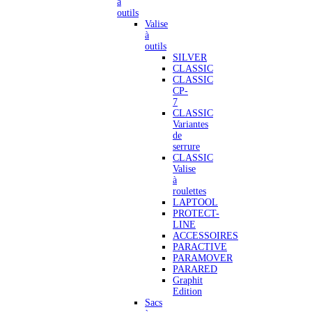
à
outils
Valise
à
outils
SILVER
CLASSIC
CLASSIC
CP-
7
CLASSIC
Variantes
de
serrure
CLASSIC
Valise
à
roulettes
LAPTOOL
PROTECT-
LINE
ACCESSOIRES
PARACTIVE
PARAMOVER
PARARED
Graphit
Edition
Sacs