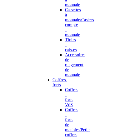
monnaie
Cassettes
à
monnaie/Casiers
compte
-
monnaie
Tioirs
-
caisses
Accessoires
de
rangement
de
monnaie
Coffres-
forts
Coffres
-
forts
VdS
Coffres
-
forts
de
meubles/Petits
coffres
-