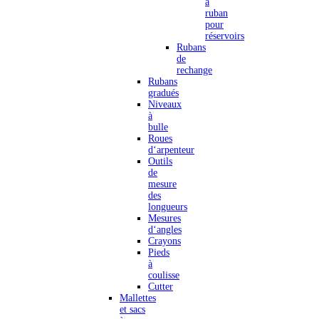
à
ruban
pour
réservoirs
Rubans
de
rechange
Rubans
gradués
Niveaux
à
bulle
Roues
d‘arpenteur
Outils
de
mesure
des
longueurs
Mesures
d‘angles
Crayons
Pieds
à
coulisse
Cutter
Mallettes
et sacs