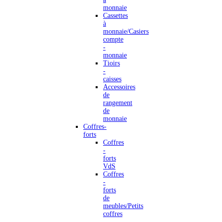
monnaie
Cassettes
à
monnaie/Casiers
compte
-
monnaie
Tioirs
-
caisses
Accessoires
de
rangement
de
monnaie
Coffres-
forts
Coffres
-
forts
VdS
Coffres
-
forts
de
meubles/Petits
coffres
-