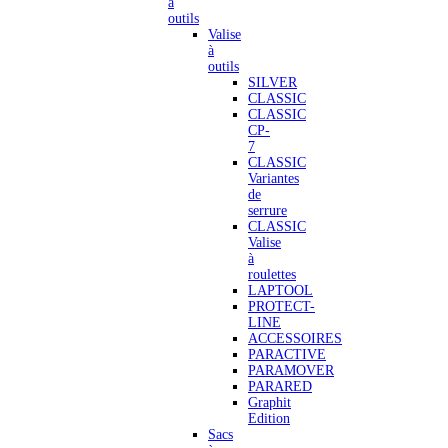
à
outils
Valise
à
outils
SILVER
CLASSIC
CLASSIC
CP-
7
CLASSIC
Variantes
de
serrure
CLASSIC
Valise
à
roulettes
LAPTOOL
PROTECT-
LINE
ACCESSOIRES
PARACTIVE
PARAMOVER
PARARED
Graphit
Edition
Sacs