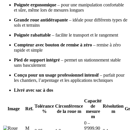
Poignée ergonomique
– pour une manipulation confortable
et sûre, même lors de mesures longues
Grande roue antidérapante
– idéale pour différents types de
sols et terrains
Poignée rabattable
– facilite le transport et le rangement
Compteur avec bouton de remise à zéro
– remise à zéro
rapide et simple
Pied de support intégré
– permet un stationnement stable
sans basculement
Conçu pour un usage professionnel intensif
– parfait pour
les chantiers, l’arpentage et les applications techniques
Livré avec sac à dos
Capacité
Tolérance
Circonférence
de
Résolution
Image
Réf.
Gr
%
de la roue m
mesure
m
m
0 –
M
9'999.90