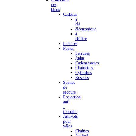
des
biens
Cadenas
à
clé
éléctronique
à
chiffre
Fenêtres
Portes
Serrures
Judas
Cadenassieres
Chaînettes
Cylindres
Rosaces
Sorties
de
secours
Protection
anti
-
incendie
Antivols
pour
vélos
Chaînes
Antivol