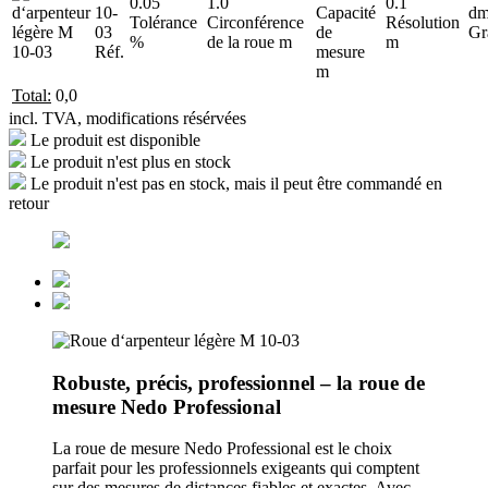
0.05
1.0
0.1
10-
Capacité
d
Tolérance
Circonférence
Résolution
03
de
Gr
%
de la roue m
m
Réf.
mesure
m
Total:
0,0
incl. TVA, modifications résérvées
Le produit est disponible
Le produit n'est plus en stock
Le produit n'est pas en stock, mais il peut être commandé en
retour
Robuste, précis, professionnel – la roue de
mesure Nedo Professional
La roue de mesure Nedo Professional est le choix
parfait pour les professionnels exigeants qui comptent
sur des mesures de distances fiables et exactes. Avec