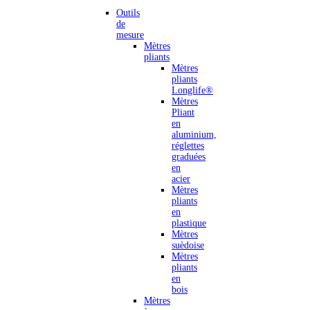
Outils
de
mesure
Mètres
pliants
Mètres
pliants
Longlife®
Mètres
Pliant
en
aluminium,
réglettes
graduées
en
acier
Mètres
pliants
en
plastique
Mètres
suèdoise
Mètres
pliants
en
bois
Mètres