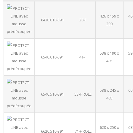
426 x 159 x
46
6430.010-391
20-F
290
538 x 190 x
59
6540.010-391
41-F
405
538 x 245 x
60
6540.510-391
53-F ROLL
405
620 x 250 x
68
6620.510-391
71-F ROLL