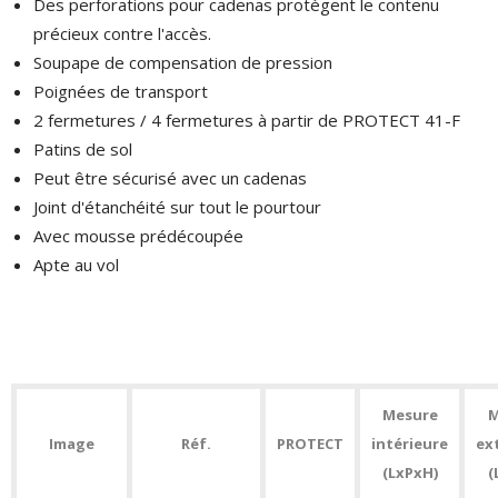
Des perforations pour cadenas protègent le contenu
précieux contre l'accès.
Soupape de compensation de pression
Poignées de transport
2 fermetures / 4 fermetures à partir de PROTECT 41-F
Patins de sol
Peut être sécurisé avec un cadenas
Joint d'étanchéité sur tout le pourtour
Avec mousse prédécoupée
Apte au vol
Mesure
M
Image
Réf.
PROTECT
intérieure
ex
(LxPxH)
(