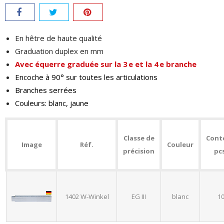
En hêtre de haute qualité
Graduation duplex en mm
Avec équerre graduée sur la 3 e et la 4 e branche
Encoche à 90° sur toutes les ­articulations
Branches serrées
Couleurs: blanc, jaune
Classe de
Cont
Image
Réf.
Couleur
précision
pc
1402 W-Winkel
EG III
blanc
1