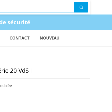
Suchen
de sécurité
CONTACT
NOUVEAU
rie 20 VdS I
 doublée