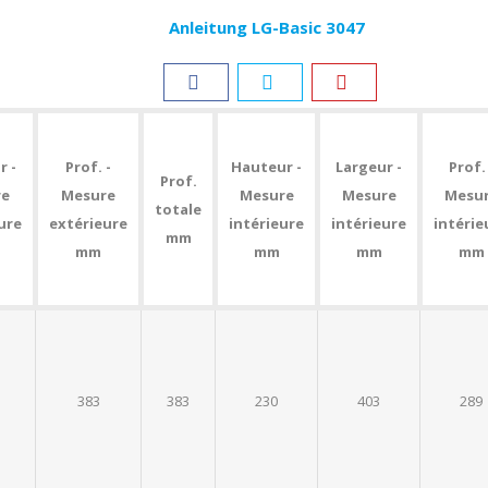
Anleitung LG-Basic 3047
r -
Prof. -
Hauteur -
Largeur -
Prof. 
Prof.
re
Mesure
Mesure
Mesure
Mesu
totale
ure
extérieure
intérieure
intérieure
intérie
mm
mm
mm
mm
mm
383
383
230
403
289