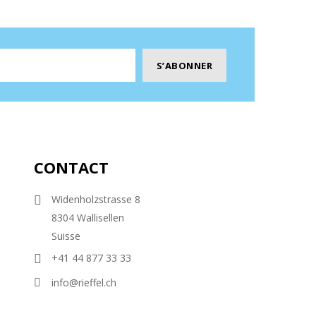
CONTACT
Widenholzstrasse 8
8304 Wallisellen
Suisse
+41 44 877 33 33
info@rieffel.ch