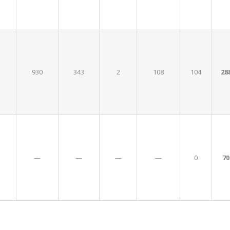
930
343
2
108
104
28
—
—
—
—
0
70