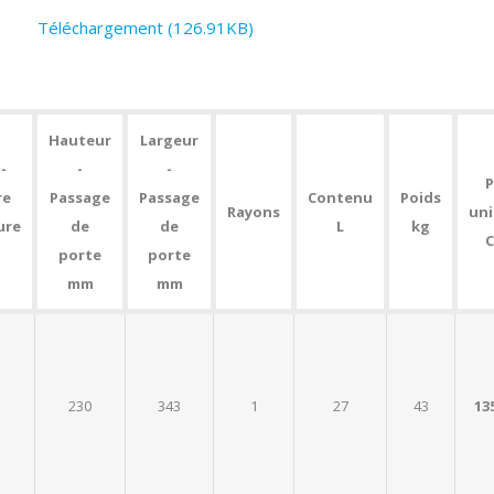
Téléchargement (126.91KB)
Hauteur
Largeur
-
-
-
P
re
Passage
Passage
Contenu
Poids
Rayons
uni
ure
de
de
L
kg
porte
porte
mm
mm
230
343
1
27
43
13