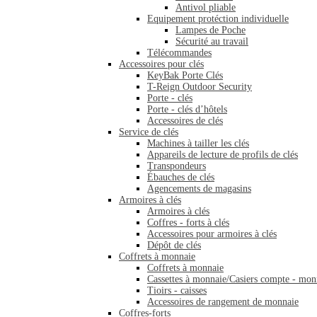
Antivol pliable
Equipement protéction individuelle
Lampes de Poche
Sécurité au travail
Télécommandes
Accessoires pour clés
KeyBak Porte Clés
T-Reign Outdoor Security
Porte - clés
Porte - clés d’hôtels
Accessoires de clés
Service de clés
Machines à tailler les clés
Appareils de lecture de profils de clés
Transpondeurs
Ébauches de clés
Agencements de magasins
Armoires à clés
Armoires à clés
Coffres - forts à clés
Accessoires pour armoires à clés
Dépôt de clés
Coffrets à monnaie
Coffrets à monnaie
Cassettes à monnaie/Casiers compte - mon
Tioirs - caisses
Accessoires de rangement de monnaie
Coffres-forts