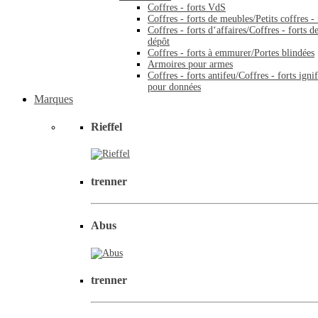
Coffres - forts VdS
Coffres - forts de meubles/Petits coffres - 
Coffres - forts d‘affaires/Coffres - forts d
dépôt
Coffres - forts à emmurer/Portes blindées
Armoires pour armes
Coffres - forts antifeu/Coffres - forts igni
pour données
Marques
Rieffel
trenner
Abus
trenner