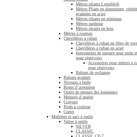
Mètres pliants Longlife®
Mètres Pliant en aluminium, réglet
graduées en acier
Mètres pliants en plastique
Mètres suèdoise
Mètres pliants en bois
Mètres à rouleau
Chevillères à ruban
Chevillères à ruban en fibre de ver
Chevillères à ruban en acier
Instruments de mesure pour puits e
pour réservoirs
Accessoires pour mètres à r
pour réservoirs
Rubans de rechange
Rubans gradués
Niveaux à bulle
Roues d‘arpenteur
Outils de mesure des longueurs
Mesures d‘angles
Crayons
Pieds à coulisse
Cutter
Mallettes et sacs à outils
Valise à outils
SILVER
CLASSIC
CLASSIC CP-7