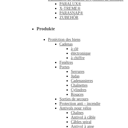
PARALUX®
X-TREME®
PARASNAP®
ZUBEHÖR
Produkte
Protéction des biens
Cadenas
à clé
éléctronique
à chiffre
Fenêtres
Portes
Serrures
Judas
Cadenassieres
Chaînettes
Cylindres
Rosaces
Sorties de secours
Protection anti - incendie
Antivols pour vélos
Chaînes
Antivol à câble
Câbles spiral
Antivol à anse