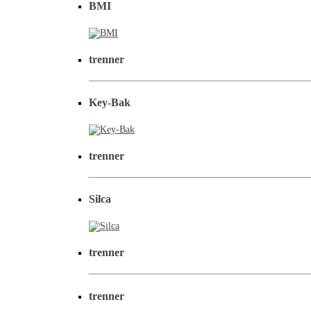
BMI
trenner
Key-Bak
trenner
Silca
trenner
trenner