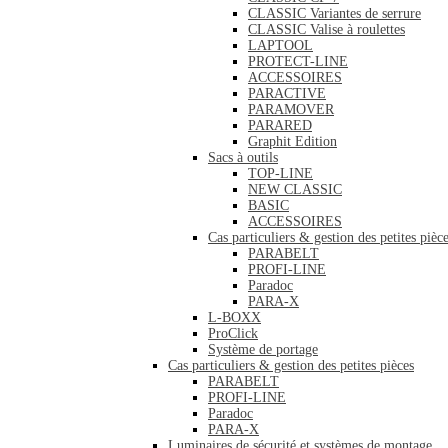
CLASSIC Variantes de serrure
CLASSIC Valise à roulettes
LAPTOOL
PROTECT-LINE
ACCESSOIRES
PARACTIVE
PARAMOVER
PARARED
Graphit Edition
Sacs à outils
TOP-LINE
NEW CLASSIC
BASIC
ACCESSOIRES
Cas particuliers & gestion des petites pièc
PARABELT
PROFI-LINE
Paradoc
PARA-X
L-BOXX
ProClick
Système de portage
Cas particuliers & gestion des petites pièces
PARABELT
PROFI-LINE
Paradoc
PARA-X
Luminaires de sécurité et systèmes de montage