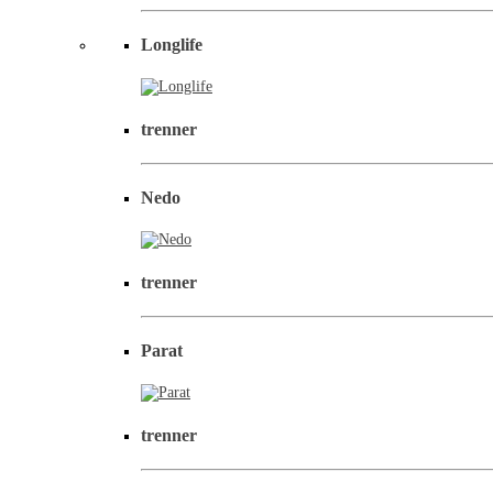
Longlife
trenner
Nedo
trenner
Parat
trenner