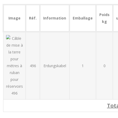
Poids
Image
Réf.
Information
Emballage
kg
496
Erdungskabel
1
0
Tota