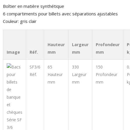
Boîtier en matière synthétique
6 compartiments pour billets avec séparations ajustables
Couleur: gris clair
Hauteur
Largeur
Profondeur
P
Image
Réf.
mm
mm
mm
k
SF3/6
65
330
150
0
Réf.
Hauteur
Largeur
Profondeur
P
mm
mm
mm
k