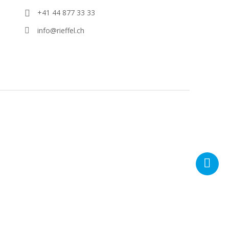
+41 44 877 33 33
info@rieffel.ch