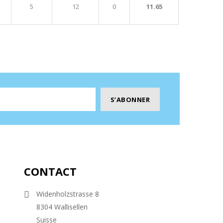
5
12
0
11.65
CONTACT
Widenholzstrasse 8
8304 Wallisellen
Suisse