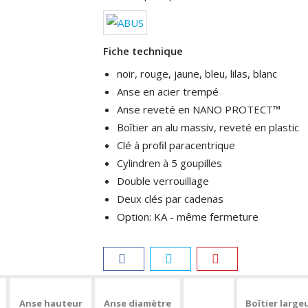
Fiche technique
noir, rouge, jaune, bleu, lilas, blanc
Anse en acier trempé
Anse reveté en NANO PROTECT™
Boîtier an alu massiv, reveté en plastic
Clé à proﬁl paracentrique
Cylindren à 5 goupilles
Double verrouillage
Deux clés par cadenas
Option: KA - même fermeture
Anse hauteur
Anse diamètre
Boîtier large