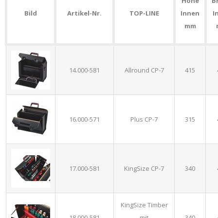
Höhe
B
Bild
Artikel-Nr.
TOP-LINE
Innen
I
mm
14.000-581
Allround CP-7
415
16.000-571
Plus CP-7
315
17.000-581
KingSize CP-7
340
KingSize Timber
18.000-581
mit
340