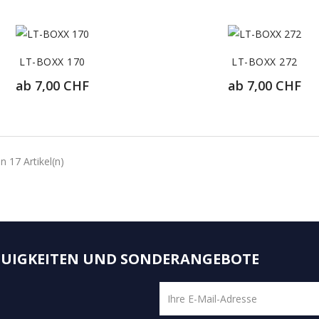
116,60 CHF
134,20 CHF
ZUR DETAILANSICHT
ZUR DETAILANSICH
LT-BOXX 170
LT-BOXX 272
ab
7,00 CHF
ab
7,00 CHF
61,90 CHF
74,80 CHF
ZUR DETAILANSICHT
ZUR DETAILANSICH
n 17 Artikel(n)
NEUIGKEITEN UND SONDERANGEBOTE
NUR ONLINE E