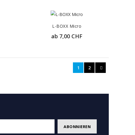
30,40 CHF
T
ZUR DETAILANSICHT
L-BOXX Micro
ab
7,00 CHF
7,20 CHF
T
ZUR DETAILANSICHT
1
2
RHÄLTLICH