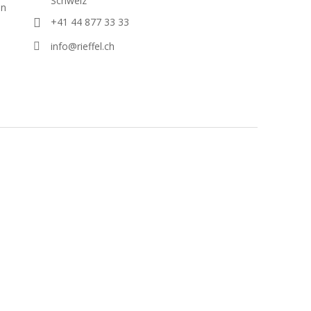
Schweiz
en
+41 44 877 33 33
info@rieffel.ch