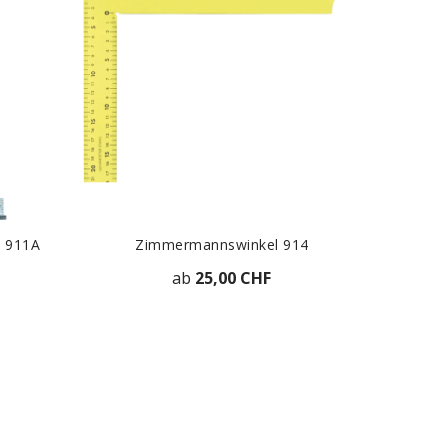
l 911A
Zimmermannswinkel 914
ab
25,00 CHF
T
ZUR DETAILANSICHT