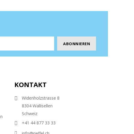
KONTAKT
Widenholzstrasse 8
8304 Wallisellen
Schweiz
en
+41 44 877 33 33
info@rieffel.ch