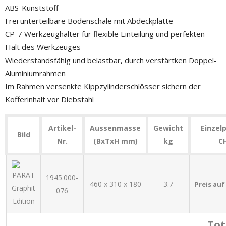
ABS-Kunststoff
Frei unterteilbare Bodenschale mit Abdeckplatte
CP-7 Werkzeughalter für flexible Einteilung und perfekten
Halt des Werkzeuges
Wiederstandsfähig und belastbar, durch verstärtken Doppel-
Aluminiumrahmen
Im Rahmen versenkte Kippzylinderschlösser sichern der
Kofferinhalt vor Diebstahl
Artikel-
Aussenmasse
Gewicht
Einzelp
Bild
Nr.
(BxTxH mm)
kg
C
1945.000-
460 x 310 x 180
3.7
Preis au
076
Tot