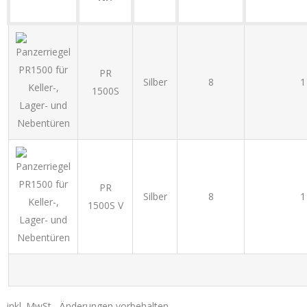
PR
Silber
8
1
1500S
PR
Silber
8
1
1500S V
inkl. MwSt., Änderungen vorbehalten