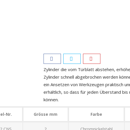
Chromstahl massiv
Rund. Für 17 mm Proﬁlzylinder
Zylinder die vom Türblatt abstehen, erhöh
Zylinder schnell abgebrochen werden könne
ein Ansetzen von Werkzeugen praktisch unm
erhältlich, so dass für jeden Überstand b
können.
el-Nr.
Grösse mm
Farbe
/2 CNS
2
Chromnickelstahl