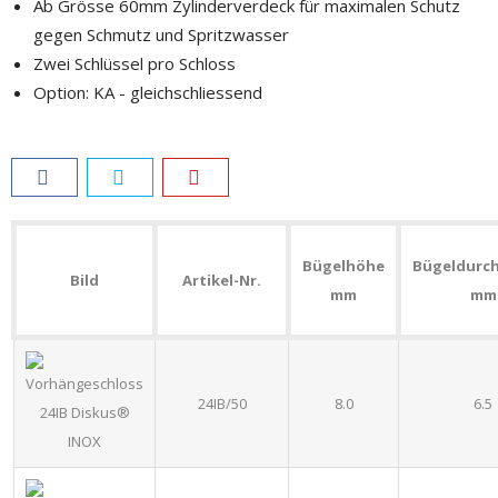
Ab Grösse 60mm Zylinderverdeck für maximalen Schutz
gegen Schmutz und Spritzwasser
Zwei Schlüssel pro Schloss
Option: KA - gleichschliessend
Bügelhöhe
Bügeldurc
Bild
Artikel-Nr.
mm
mm
24IB/50
8.0
6.5