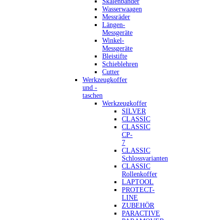
Skalenbänder
Wasserwaagen
Messräder
Längen-
Messgeräte
Winkel-
Messgeräte
Bleistifte
Schieblehren
Cutter
Werkzeugkoffer
und -
taschen
Werkzeugkoffer
SILVER
CLASSIC
CLASSIC
CP-
7
CLASSIC
Schlossvarianten
CLASSIC
Rollenkoffer
LAPTOOL
PROTECT-
LINE
ZUBEHÖR
PARACTIVE