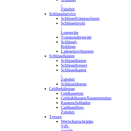
-
Zubehör
Schlüsselservice
Schlüsselfräsmaschinen
Schlüsselproﬁl
-
Lesegeräte
Transpondergeräte
Schlüssel-
Rohlinge
Ladeneinrichtungen
Schlüsselkästen
Schlüsselkästen
Schlüsseltresore
Schlüsselkasten
-
Zubehör
Schlüsseldepots
Geldbehältnisse
Geldkassetten
Geldzählkassen/Kasseneinsätze
Kassenschubladen
Cashhandling-
Zubehör
Tresore
Wertschutzschränke
VdS-
geprüft