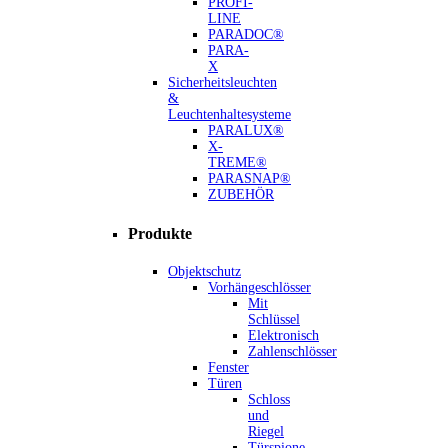
PROFI-
LINE
PARADOC®
PARA-
X
Sicherheitsleuchten
&
Leuchtenhaltesysteme
PARALUX®
X-
TREME®
PARASNAP®
ZUBEHÖR
Produkte
Objektschutz
Vorhängeschlösser
Mit
Schlüssel
Elektronisch
Zahlenschlösser
Fenster
Türen
Schloss
und
Riegel
Türspione