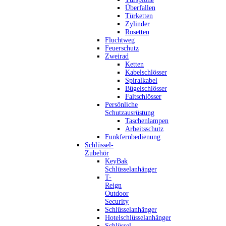
Überfallen
Türketten
Zylinder
Rosetten
Fluchtweg
Feuerschutz
Zweirad
Ketten
Kabelschlösser
Spiralkabel
Bügelschlösser
Faltschlösser
Persönliche
Schutzausrüstung
Taschenlampen
Arbeitsschutz
Funkfernbedienung
Schlüssel-
Zubehör
KeyBak
Schlüsselanhänger
T-
Reign
Outdoor
Security
Schlüsselanhänger
Hotelschlüsselanhänger
Schlüssel