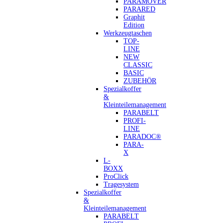
PARAMOVER
PARARED
Graphit
Edition
Werkzeugtaschen
TOP-
LINE
NEW
CLASSIC
BASIC
ZUBEHÖR
Spezialkoffer
&
Kleinteilemanagement
PARABELT
PROFI-
LINE
PARADOC®
PARA-
X
L-
BOXX
ProClick
Tragesystem
Spezialkoffer
&
Kleinteilemanagement
PARABELT