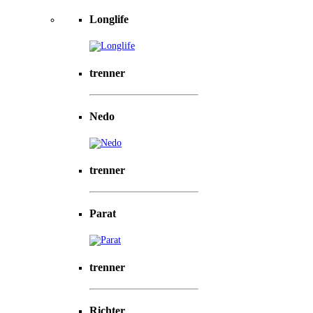
Longlife
trenner
Nedo
trenner
Parat
trenner
Richter