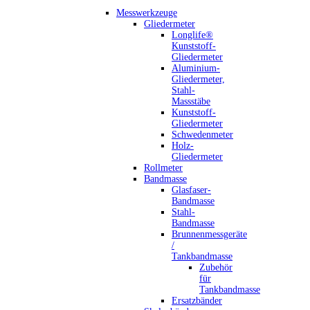
Messwerkzeuge
Gliedermeter
Longlife®
Kunststoff-
Gliedermeter
Aluminium-
Gliedermeter,
Stahl-
Massstäbe
Kunststoff-
Gliedermeter
Schwedenmeter
Holz-
Gliedermeter
Rollmeter
Bandmasse
Glasfaser-
Bandmasse
Stahl-
Bandmasse
Brunnenmessgeräte
/
Tankbandmasse
Zubehör
für
Tankbandmasse
Ersatzbänder